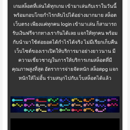
เกมสล็อตที่เล่นได้ทุกเกม เข้ามาเล่นกับเราในวันนี้
พร้อมกอบโกยกำไรกลับไปได้อย่างมากมาย สล็อต
เว็บตรง เพียงแค่ทุกคน login เข้ามาเล่น ก็สามารถ
รับเงินฟรีจากทางเรากันได้เลย แจกให้ทุกคน พร้อม
กับนำมาใช้ต่อยอดได้กำไรได้จริง ไม่มีเรียกเก็บคืน
เว็บไซต์ของเราเปิดให้บริการมาอย่างยาวนาน มี
ความเชี่ยวชาญในการให้บริการเกมสล็อตที่มี
คุณภาพสูงที่สุด อัตราการจ่ายจัดหนัก สล็อตpg แจก
หนักให้ไม่อั้น ร่วมสนุกไปกับเว็บสล็อตได้แล้ว