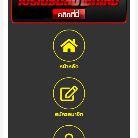
หน้าหลัก
สมัครสมาชิก