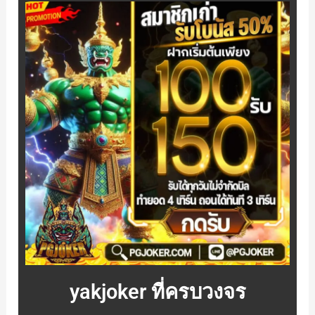
yakjoker ที่ครบวงจร