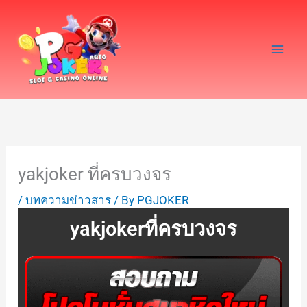
Skip
to
content
yakjoker ที่ครบวงจร
/
บทความข่าวสาร
/ By
PGJOKER
yakjokerที่ครบวงจร