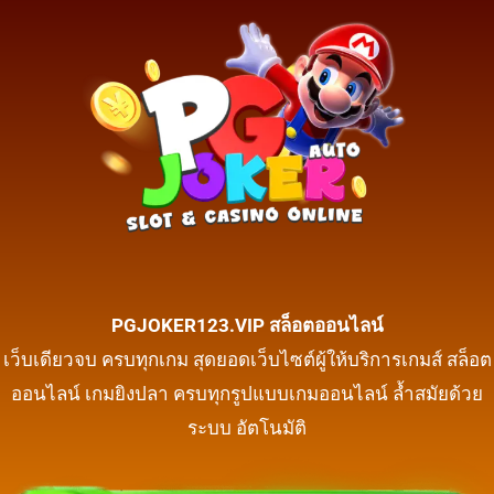
PGJOKER123.VIP สล็อตออนไลน์
เว็บเดียวจบ ครบทุกเกม สุดยอดเว็บไซต์ผู้ให้บริการเกมส์ สล็อต
ออนไลน์ เกมยิงปลา ครบทุกรูปแบบเกมออนไลน์ ล้ำสมัยด้วย
ระบบ อัตโนมัติ