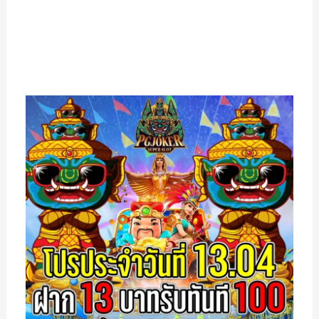
เดิมพันผิดจังหวะ ตอนนี้เราได้นำ โปรโมชั่นเพื่อเพิ่ม
ความมั่นใจ 13รับ100 เพื่อให้คุณนำไปใช้และทำ
กำไรให้ได้มากขึ้น