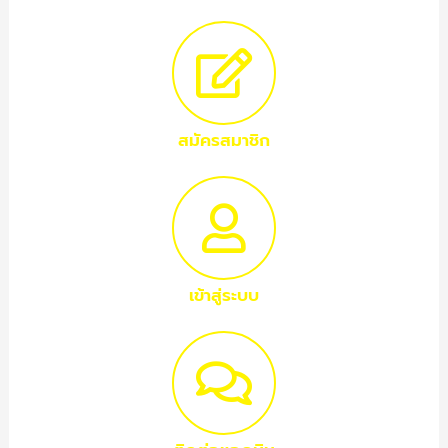
สมัครสมาชิก
เข้าสู่ระบบ