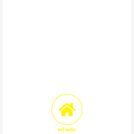
เป็นการเล่น หรือว่าเติมเงิน ถอนเงิน ทางเว็บทำให้
ทุกอย่างเป็นเรื่องง่าย เหมาะสมสำหรับทุกท่าน
โอกาสการเล่นเดิมพันเกม สล็อตเว็บตรง ปัจจุบันเป็น
เรื่องง่ายมาก เพราะสามารถเล่นจากที่บ้าน โดยไม่
ต้องเสียเวลาลงเล่นจากตู้เกมตามบ่อนอีกต่อไป
เพราะในการลงเล่นเดิมพันในปัจจุบัน เกมสล็อต ทุก
ท่านสามารถหยิบมือถือของตัวเอง เริ่มต้นสปินสล็อต
ลุ้นรับรางวัลต่าง ๆ ได้เลย ให้การเข้ามาเล่นที่ตอบ
สนองอย่างแน่นอน
หน้าหลัก