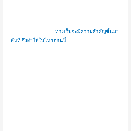
รายละเอียดน่ารู้ของทาง สล็อตเว็บตรง ช่องทางแห่ง
ความมั่นคงโดดเด่นเป็นอันดับ 1
การเล่นเกมสล็อต หรือว่าเกมคาสิโนต่าง ๆ เมื่อ
เป็นการเล่นออนไลน์
ทางเว็บจะมีความสำคัญขึ้นมา
ทันที จึงทำให้ในไทยตอนนี้
เว็บเกิดขึ้นมามากมายจน
นับไม่หมด แต่อยากจะบอกให้กับทุกท่านได้รู้ว่า มี
เว็บที่น่าเชื่อถือ และไม่มีความน่าเชื่อถือ จึงอยากจะ
ให้ทุกท่านได้เลือก ตรวจสอบก่อนเป็นสมาชิก โดย
ทางออกที่ดีที่สุดในตอนนี้คงจะเป็นการเล่น สล็อตเว็บ
ตรง ที่มีเครื่องหมายการันตีให้เลยว่าเปิดบริการลง
เล่นผ่านทางเว็บหลักเท่านั้น จะไม่มีผ่านเอเย่นต์ให้
ต้องกลัวว่าจะโดนโกง เมื่อเข้ามาเป็นสมาชิกใหม่ ลง
เล่นเดิมพันได้เต็มความสามารถ สล็อตวอเลท ในการ
เข้ามาเล่นเดิมพันเกมสล็อตดี ๆ จากทางเรานั้น มี
รายละเอียดบริการที่น่าสนใจให้กับทุกท่านได้รู้ ใน