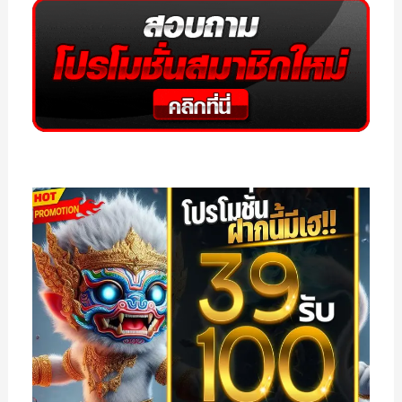
yakjoker ฝากถอนออโต้ จ่ายเงินรางวัลจริง100%