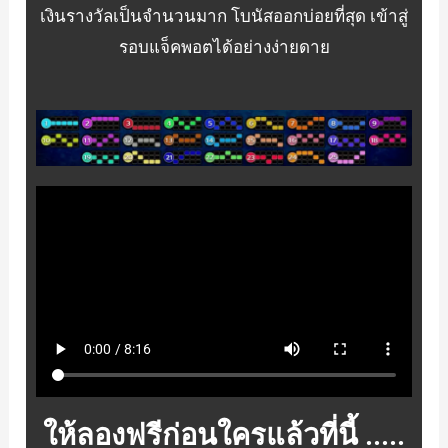
เงินรางวัลเป็นจำนวนมาก โบนัสออกบ่อยที่สุด เข้าสู่
รอบแจ็คพอตได้อย่างง่ายดาย
ให้ลองฟรีก่อนใครแล้วที่นี้ .....