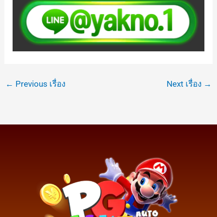
←
Previous เรื่อง
Next เรื่อง
→