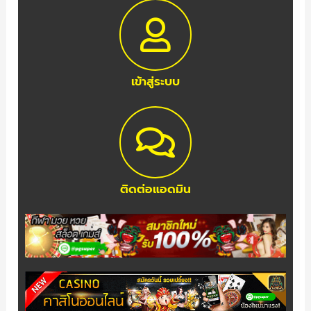
เข้าสู่ระบบ
ติดต่อแอดมิน