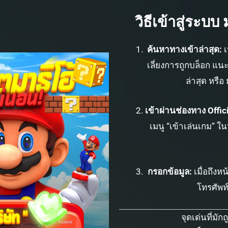
วิธีเข้าสู่ระบ
ค้นหาทางเข้าล่าสุด:
เ
เลี่ยงการถูกบล็อก แน
ล่าสุด
หรือ
เข้าผ่านช่องทาง Offici
เมนู “เข้าเล่นเกม” ใ
กรอกข้อมูล:
เมื่อถึงหน
โทรศัพท์
จุดเด่นที่มัก