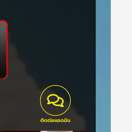
ติดต่อแอดมิน