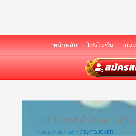
Skip
to
content
หน้าหลัก
โปรโมชั่น
เกมท
มาริ โอ้ 168 เว็บตรงจากญี่ปุ่
/
บทความข่าวสาร
/ By
PGJOKER