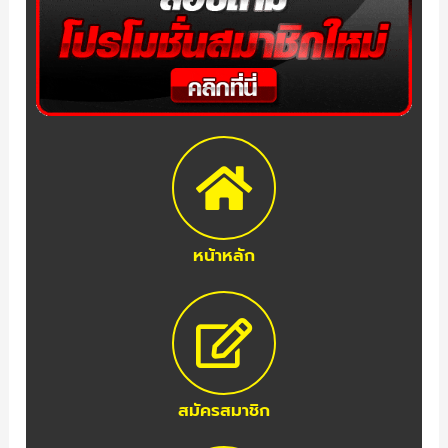
หน้าหลัก
สมัครสมาชิก