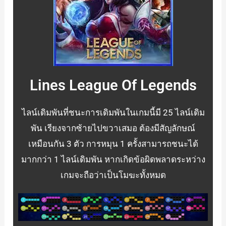
Lines League Of Legends
ไลน์เดิมพันที่ชนะการเดิมพันในเกมนี้มี 25 ไลน์เดิม
พัน เรียงจากซ้ายไปขวาเสมอ ต้องมีสัญลักษณ์
เหมือนกัน 3 ตัว การหมุน 1 ครั้งสามารถชนะได้
มากกว่า 1 ไลน์เดิมพัน หากเกิดข้อผิดพลาดระหว่าง
เกมจะถือว่าเป็นโมฆะทั้งหมด