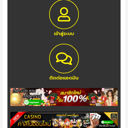
เข้าสู่ระบบ
ติดต่อแอดมิน