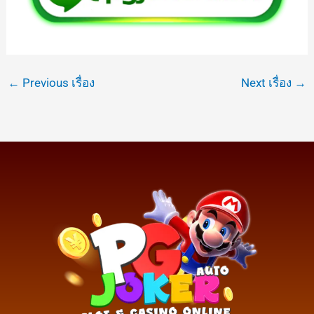
←
Previous เรื่อง
Next เรื่อง
→