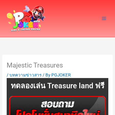
Skip
to
content
Majestic Treasures
/
บทความข่าวสาร
/ By
PGJOKER
ทดลองเล่น Treasure land ฟรี