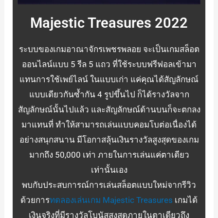
Majestic Treasures 2022
ระบบของเกมอาณาจักรเพชรพลอย จะเป็นเกมสล็อต
ออนไลน์แบบ 5 รีล 5 แถว ที่ใช้ระบบฟรีฟอลเข้ามา
แทนการใช้เพย์ไลน์ ในแบบเก่า แค่คุณได้สัญลักษณ์
แบบเดียวกันซ้ำกัน 4 รูปขึ้นไป ก็ได้รางวัลจาก
สัญลักษณ์นั้นไปแล้ว และสัญลักษณ์ด้านบนก็จะตกลง
มาแทนที่ ทำให้สามารถเล่นแบบคอมโบต่อเนื่องได้
อย่างสนุกสนาน มีโอกาสลุ้นเงินรางวัลสูงสุดของเกม
มากถึง 50,000 เท่า ภายในการเล่นแค่ตาเดียว
เท่านั้นเอง
พบกับประสบการณ์การเล่นสล็อตแบบใหม่จากรีวิว
ด้วยการ
ทดลองเล่นเกม Majestic Treasures
เกมได้
เงินจริงที่มีรางวัลโบนัสสูงสุดภายในตาเดียวถึง