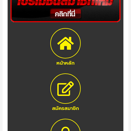
หน้าหลัก
สมัครสมาชิก