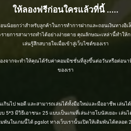
ให้ลองฟรีก่อนใครแล้วที่นี้ .....
บซ้อนน้อยกว่าสำหรับลูกค้าในการทำการฝากและถอนเงินทางอิเล็
ะรายการสามารถทำได้อย่างง่ายดาย คุณลักษณะเหล่านี้ทำให้การเล
เล่นรู้สึกสบายใจเมื่อเข้าสู่เว็บไซต์ของเรา
นื่องจากจะทำให้คุณได้รับค่าคอมมิชชั่นที่สูงขึ้นต่อวันหรือต่อ
ของเรา
ยจนเกินไป พอดี และสามารถเล่นได้ทั้งมือใหม่และมืออาชีพ เล่น
บ 5*3 มีวิธีเอาชนะ 25 แบบเป็นเกมที่เล่นง่ายโบนัสเยอะ เล่
ิมพันในเกมนี้ได้ pgslot ทางเว็บเรานั้นเปิดให้เดิมพันได้ตลอด 2