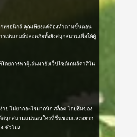
กทรอนิกส์ คุณเพียงแค่ต้องทำตามขั้นตอน
่นเกมส์ปลอดภัยทั้งยังสนุกสนานเพื่อให้ผู้
นาทีโดยการพาผู้เล่นมายังเว็ปไซต์เกมส์คาสิโน
ได้ง่าย ไม่ยากอะไรมากนัก สล็อต โดยธีมของ
นได้สนุกสนานแน่นอนใครที่ชื่นชอบและอยาก
4 ชั่วโมง