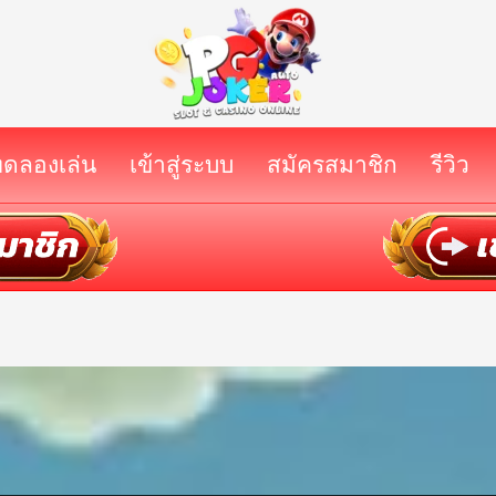
ดลองเล่น
เข้าสู่ระบบ
สมัครสมาชิก
รีวิว