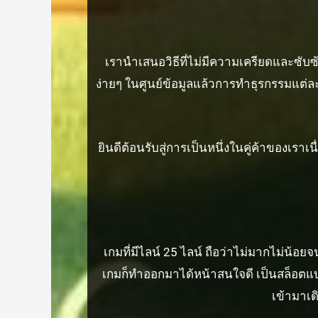
เรานำเสนอวิธีที่ไม่มีความเครียดและซั
ง่ายๆ ในศูนย์ข้อมูลแล้วการทำธุรกรรมแต่ล
ยินดีต้อนรับสู่การเป็นหนึ่งในคู่ค้าของเราเ
เกมที่มีไลน์ 25 ไลน์ ถือว่าไม่มากไม่น้อ
เกมก็ทำออกมาได้หน้าสนใจดี เป็นสล็อตแบ
เข้ามาเด