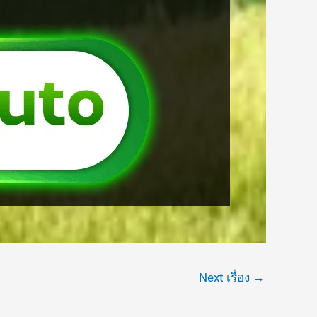
Next เรื่อง
→