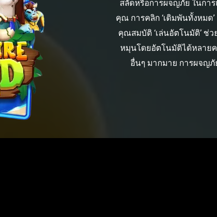
สลัดหรือการผจญภัย ในการ
คุณ การคลิก ‘เดิมพันทั้งหมด
คุณสมบัติ ‘เล่นอัตโนมัติ’ ช่
หมุนโดยอัตโนมัติได้หลายครั้
อื่นๆ มากมาย การผจญภัย