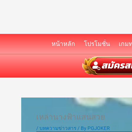
Skip
to
content
หน้าหลัก
โปรโมชั่น
เกมท
เหล่านางฟ้าแสนสวย
/
บทความข่าวสาร
/ By
PGJOKER