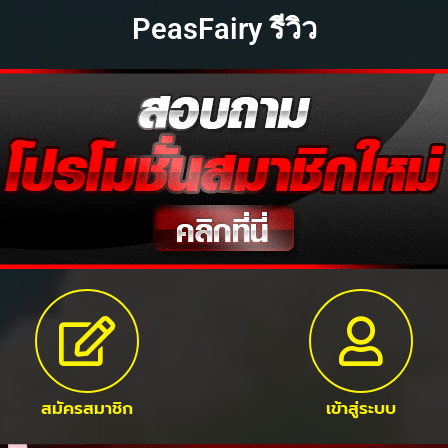
PeasFairy รีวิว
สมัครสมาชิก
เข้าสู่ระบบ