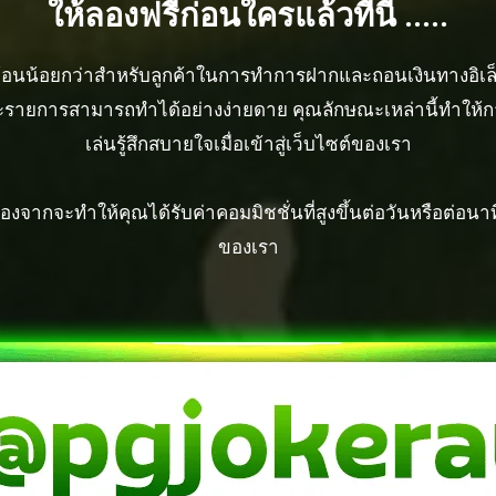
ให้ลองฟรีก่อนใครแล้วที่นี้ .....
บซ้อนน้อยกว่าสำหรับลูกค้าในการทำการฝากและถอนเงินทางอิเล็
ะรายการสามารถทำได้อย่างง่ายดาย คุณลักษณะเหล่านี้ทำให้การเล
เล่นรู้สึกสบายใจเมื่อเข้าสู่เว็บไซต์ของเรา
นื่องจากจะทำให้คุณได้รับค่าคอมมิชชั่นที่สูงขึ้นต่อวันหรือต่อ
ของเรา