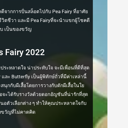
จากการปั่นสล็อตไปกับ Pea Fairy ที่อาศัย
ีชีวิตชีวา และมี Pea Fairyที่จะนำแขกผู้โชคดี
นชอบ เป็นของขวัญ
s Fairy 2022
ประหลาดใจ น่าประทับใจ จะมีเพื่อนที่ดีที่สุด
ะ Butterfly เป็นผู้พิทักษ์ถั่วที่มีค่าเหล่านี้
นุกกับผีเสื้อโดยการวางกับดักผีเสื้อในใย
้อจะได้รับรางวัลด้วยดอกอัญชันที่น่ารักที่สุด
เสนอตัวเลือกต่าง ๆ ทำให้คุณประหลาดใจกับ
ขวัญที่ไม่คาดคิด