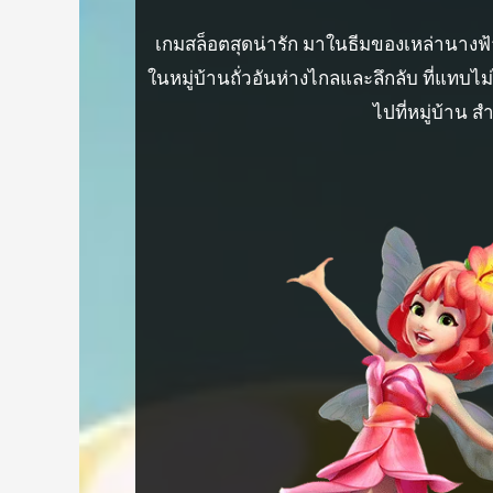
เกมสล็อตสุดน่ารัก มาในธีมของเหล่านางฟ้
ในหมู่บ้านถั่วอันห่างไกลและลึกลับ ที่แทบไม่
ไปที่หมู่บ้าน ส