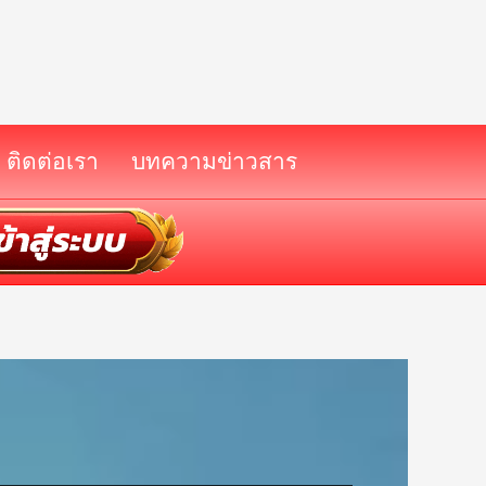
ติดต่อเรา
บทความข่าวสาร