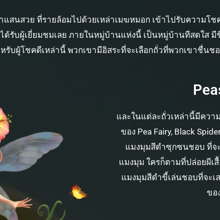
าแสนสวย ที่รายล้อมไปด้วยเหล่าเมฆหมอก เข้าไปรับความโชคดี
ได้รับผู้เยี่ยมชมเลย ภายในหมู่บ้านแห่งนี้ เป็นหมู่บ้านทีสดใส ม
ำหรับผู้โชคดีเหล่านี้ พวกเขามีอิสระที่จะเลือกถั่วที่พวกเขาชื่
Pea
และในแต่ละถั่วเหล่านี้มีความ
ของ Pea Fairy, Black Spider แล
แมงมุมสีดำซุกซนชอบ ที่จะส
แมงมุม ใครก็ตามที่ปล่อยผีเสื
แมงมุมสีดำขี้เล่นชอบที่จะ
ของ