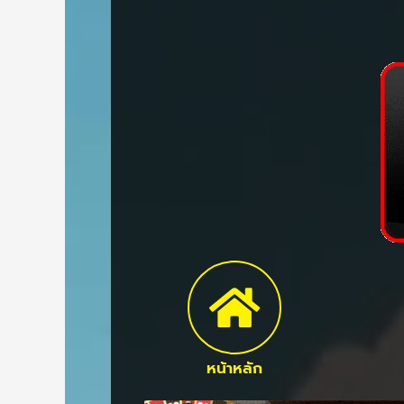
หน้าหลัก