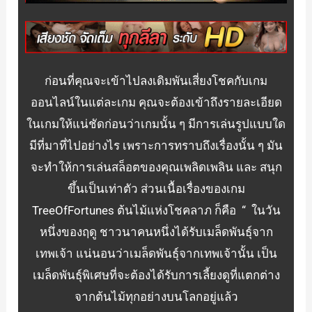
ก่อนที่คุณจะเข้าไปลงเดิมพันเสี่ยงโชคกับเกม
ออนไลน์ในแต่ละเกม คุณจะต้องเข้าถึงรายละเอียด
ในเกมให้แน่ชัดก่อนว่าเกมนั้น ๆ มีการเล่นรูปแบบใด
มีที่มาที่ไปอย่างไร เพราะการทราบถึงเรื่องนั้น ๆ มัน
จะทำให้การเล่นสล็อตของคุณเพลิดเพลิน และ สนุก
ขึ้นเป็นเท่าตัว ส่วนเนื้อเรื่องของเกม
TreeOfFortunes ต้นไม้แห่งโชคลาภ ก็คือ “ ในวัน
หนึ่งของฤดู ชาวนาคนหนึ่งได้รับเมล็ดพันธุ์จาก
เทพเจ้า แน่นอนว่าเมล็ดพันธุ์จากเทพเจ้านั้น เป็น
เมล็ดพันธุ์พิเศษที่จะต้องได้รับการเลี้ยงดูที่แตกต่าง
จากต้นไม้ทุกอย่างบนโลกอยู่แล้ว