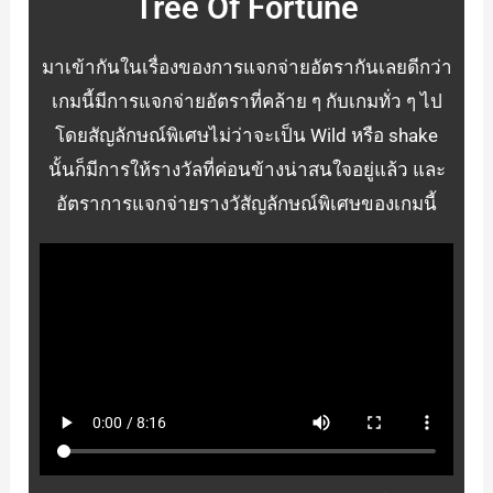
Tree Of Fortune
มาเข้ากันในเรื่องของการแจกจ่ายอัตรากันเลยดีกว่า
เกมนี้มีการแจกจ่ายอัตราที่คล้าย ๆ กับเกมทั่ว ๆ ไป
โดยสัญลักษณ์พิเศษไม่ว่าจะเป็น Wild หรือ shake
นั้นก็มีการให้รางวัลที่ค่อนข้างน่าสนใจอยู่แล้ว และ
อัตราการแจกจ่ายรางวัสัญลักษณ์พิเศษของเกมนี้