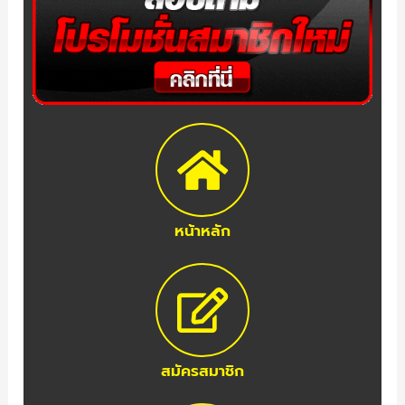
หน้าหลัก
สมัครสมาชิก