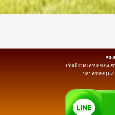
PGJO
เว็บเดียวจบ ครบทุกเกม สุด
ปลา ครบทุกรูปแบ