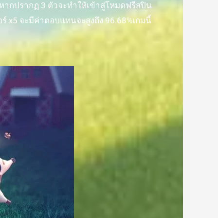
r หากปรากฏ 3 ตัวจะทำให้เข้าสู่โหมดฟรีสปิน
อร์ x5 จะมีค่าตอบแทนจะสูงถึง 96.68%เกมนี้