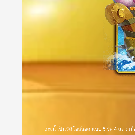
เกมนี้ เป็นวิดิโอสล็อต แบบ 5 รีล 4 แถว เ