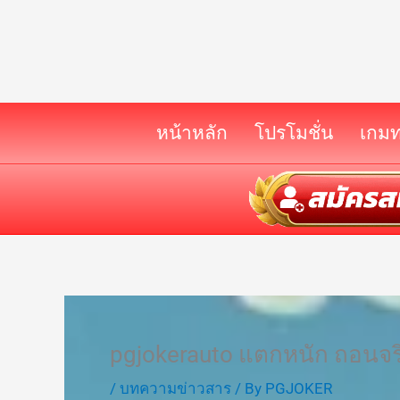
Skip
to
content
หน้าหลัก
โปรโมชั่น
เกมท
pgjokerauto แตกหนัก ถอนจร
/
บทความข่าวสาร
/ By
PGJOKER