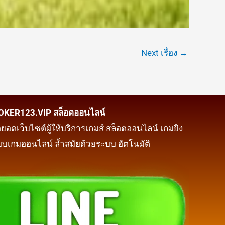
Next เรื่อง
→
KER123.VIP สล็อตออนไลน์
ยอดเว็บไซต์ผู้ให้บริการเกมส์ สล็อตออนไลน์ เกมยิง
บเกมออนไลน์ ล้ำสมัยด้วยระบบ อัตโนมัติ