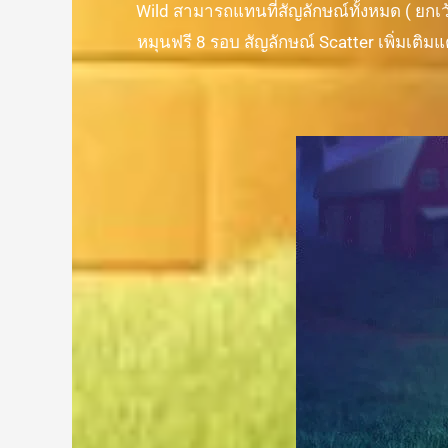
Wild สามารถแทนที่สัญลักษณ์ทั้งหมด ( ยกเว
หมุนฟรี 8 รอบ สัญลักษณ์ Scatter เพิ่มเติ