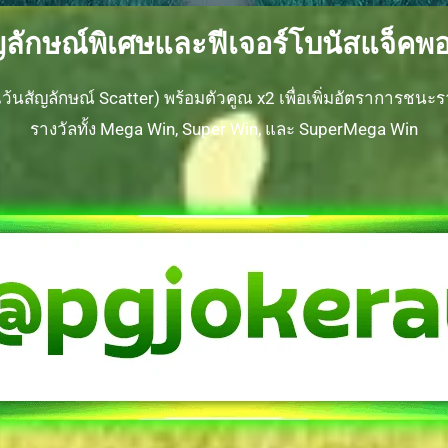
ญลักษณ์พิเศษและฟีเจอร์โบนัสแจ็คพอ
เว้นสัญลักษณ์ Scatter) พร้อมตัวคูณ x2 เพื่อเพิ่มอัตราการชน
รางวัลทั้ง Mega Win, Super Win, และ SuperMega Win