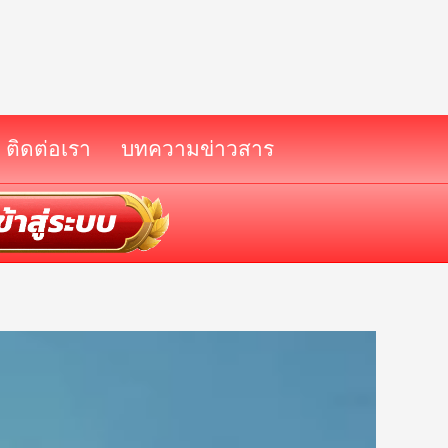
ติดต่อเรา
บทความข่าวสาร